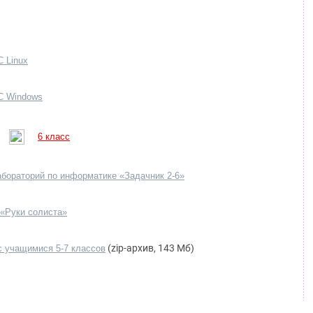
С Linux
С Windows
6 класс
бораторий по информатике «Задачник 2-6»
«Руки солиста»
(zip-архив, 143 Мб)
 учащимися 5-7 классов