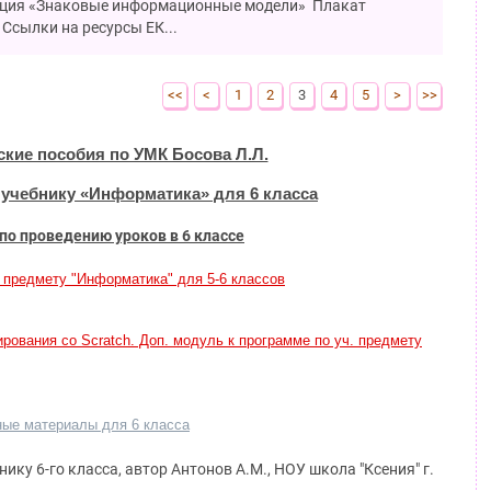
ция «Знаковые информационные модели» Плакат
Ссылки на ресурсы ЕК...
<<
<
1
2
3
4
5
>
>>
кие пособия по УМК Босова Л.Л.
 учебнику «Информатика» для 6 класса
о проведению уроков в 6 классе
 предмету "Информатика" для 5-6 классов
рования со Scratch. Доп. модуль к программе по уч. предмету
ные материалы для 6 класса
ику 6-го класса, автор Антонов А.М., НОУ школа "Ксения" г.