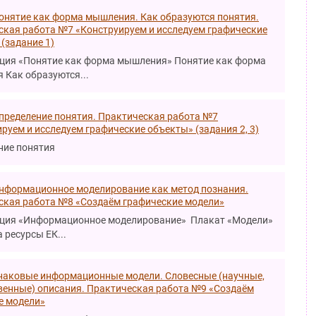
Понятие как форма мышления. Как образуются понятия.
ская работа №7 «Конструируем и исследуем графические
(задание 1)
ция «Понятие как форма мышления» Понятие как форма
 Как образуются...
Определение понятия. Практическая работа №7
руем и исследуем графические объекты» (задания 2, 3)
ние понятия
Информационное моделирование как метод познания.
ская работа №8 «Создаём графические модели»
ция «Информационное моделирование» Плакат «Модели»
 ресурсы ЕК...
Знаковые информационные модели. Словесные (научные,
венные) описания. Практическая работа №9 «Создаём
е модели»