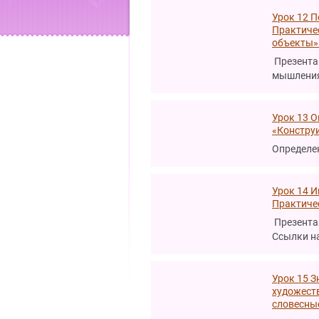
Урок 12 
Практиче
объекты» 
Презента
мышления
Урок 13 
«Конструи
Определе
Урок 14 
Практиче
Презента
Ссылки на
Урок 15 
художест
словесны