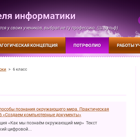
еля информатики
тся у своих учеников, выбрал не ту профессию. (Ш.Вульф)
АГОГИЧЕСКАЯ КОНЦЕПЦИЯ
ПОТРФОЛИО
РАБОТЫ У
оки
>
6 класс
Способы познания окружающего мира. Практическая
6 «Создаем компьютерные документы»
ция «Как мы познаём окружающий мир» Текст
ий цифровой...