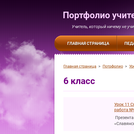
Портфолио учит
Учитель, который ничему не учи
ГЛАВНАЯ СТРАНИЦА
ПЕД
Главная страница
>
Потрфолио
>
Ур
6 класс
Урок 11 
работа №
Презента
«Славянск