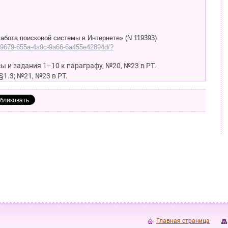
бота поисковой системы в Интернете» (N 119393)
6019679-655a-4a9c-9a66-6a455e42894d/?
сы и задания 1–10 к параграфу, №20, №23 в РТ.
1.3; №21, №23 в РТ.
Главная страница