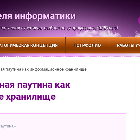
еля информатики
тся у своих учеников, выбрал не ту профессию. (Ш.Вульф)
АГОГИЧЕСКАЯ КОНЦЕПЦИЯ
ПОТРФОЛИО
РАБОТЫ У
ная паутина как информационное хранилище
ная паутина как
е хранилище
паутина»