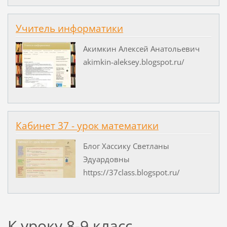
Учитель информатики
Акимкин Алексей Анатольевич
akimkin-aleksey.blogspot.ru/
Кабинет 37 - урок математики
Блог Хассику Светланы
Эдуардовны
https://37class.blogspot.ru/
К уроку 8-9 класс