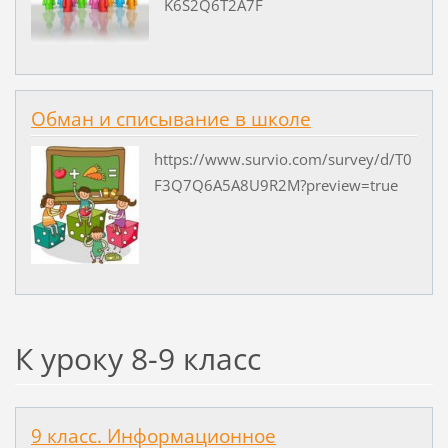
K6S2Q6T2A7F
Обман и списывание в школе
https://www.survio.com/survey/d/T0
F3Q7Q6A5A8U9R2M?preview=true
К уроку 8-9 класс
9 класс. Информационное