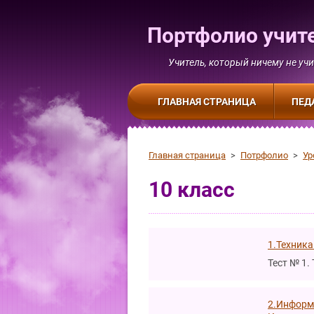
Портфолио учит
Учитель, который ничему не учи
ГЛАВНАЯ СТРАНИЦА
ПЕД
Главная страница
>
Потрфолио
>
Ур
10 класс
1.Техника
Тест № 1.
2.Информ