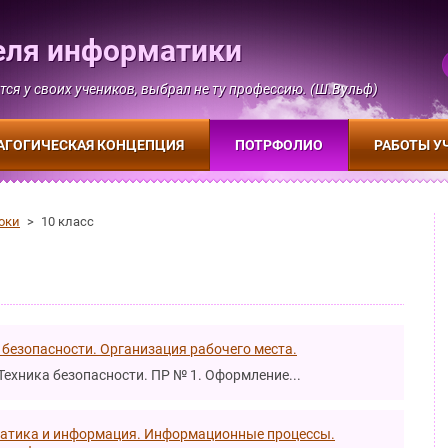
еля информатики
тся у своих учеников, выбрал не ту профессию. (Ш.Вульф)
АГОГИЧЕСКАЯ КОНЦЕПЦИЯ
ПОТРФОЛИО
РАБОТЫ У
оки
>
10 класс
 безопасности. Организация рабочего места.
 Техника безопасности. ПР № 1. Оформление...
атика и информация. Информационные процессы.