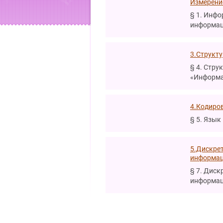
Измерени
§ 1. Инфо
информаци
3.Структу
§ 4. Стру
«Информа
4.Кодиров
§ 5. Язык
5.Дискрет
информац
§ 7. Диск
информаци