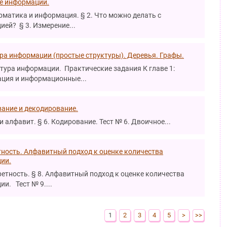
е информации.
рматика и информация. § 2. Что можно делать с
ей? § 3. Измерение...
ра информации (простые структуры). Деревья. Графы.
ктура информации. Практические задания К главе 1:
ция и информационные...
ание и декодирование.
 и алфавит. § 6. Кодирование. Тест № 6. Двоичное...
ность. Алфавитный подход к оценке количества
ии.
ретность. § 8. Алфавитный подход к оценке количества
и. Тест № 9....
1
2
3
4
5
>
>>